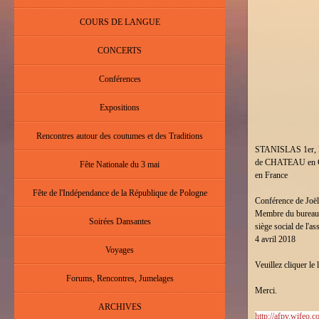
COURS DE LANGUE
CONCERTS
Conférences
Expositions
Rencontres autour des coutumes et des Traditions
STANISLAS 1er,
de CHATEAU en
Fête Nationale du 3 mai
en France
Fête de l'Indépendance de la République de Pologne
Conférence de J
Membre du bureau
Soirées Dansantes
siège social de l'as
4 avril 2018
Voyages
Veuillez cliquer le
Forums, Rencontres, Jumelages
Merci.
ARCHIVES
http://afpv.wifeo.