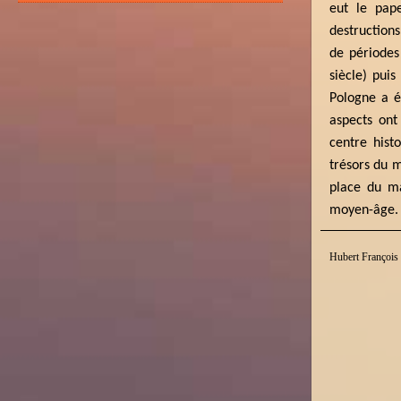
eut le pap
destructions
de période
siècle) pui
Pologne a é
aspects ont
centre hist
trésors du 
place du m
moyen-âge.
Hubert François