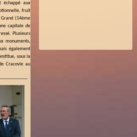
nt échappé aux
ionnelle, fruit
e Grand (14ème
nne capitale de
essé. Plusieurs
paux monuments,
 mais également
stitue, sous la
de Cracovie au