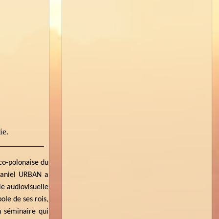
ie.
co-polonaise du
 Daniel URBAN a
le audiovisuelle
ole de ses rois,
n séminaire qui