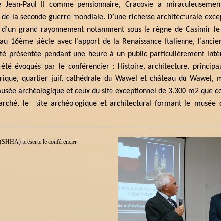
e Jean-Paul II comme pensionnaire, Cracovie a miraculeuseme
 de la seconde guerre mondiale. D’une richesse architecturale except
s d’un grand rayonnement notamment sous le règne de Casimir l
s au 16ème siècle avec l’apport de la Renaissance Italienne, l’ancie
té présentée pendant une heure à un public particulièrement intér
 été évoqués par le conférencier : Histoire, architecture, princi
orique, quartier juif, cathédrale du Wawel et château du Wawel,
musée archéologique et ceux du site exceptionnel de 3.300 m2 que con
arché, le
site archéologique et architectural formant le musée 
 (SHHA) présente le conférencier