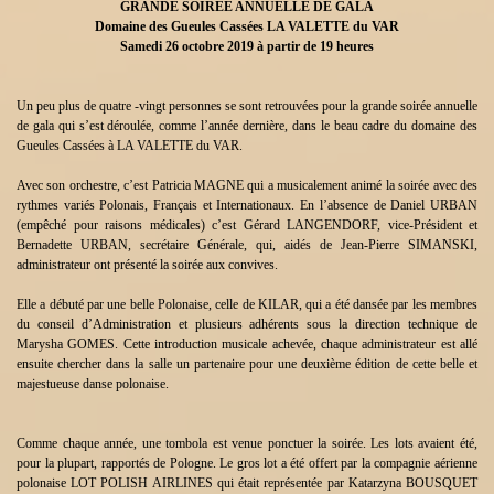
GRANDE SOIRÉE ANNUELLE DE GALA
Domaine des Gueules Cassées LA VALETTE du VAR
Samedi 26 octobre 2019 à partir de 19 heures
Un peu plus de quatre -vingt personnes se sont retrouvées pour la grande soirée annuelle
de gala qui s’est déroulée, comme l’année dernière, dans le beau cadre du domaine des
Gueules Cassées à LA VALETTE du VAR.
Avec son orchestre, c’est Patricia MAGNE qui a musicalement animé la soirée avec des
rythmes variés Polonais, Français et Internationaux. En l’absence de Daniel URBAN
(empêché pour raisons médicales) c’est Gérard LANGENDORF, vice-Président et
Bernadette URBAN, secrétaire Générale, qui, aidés de Jean-Pierre SIMANSKI,
administrateur ont présenté la soirée aux convives.
Elle a débuté par une belle Polonaise, celle de KILAR, qui a été dansée par les membres
du conseil d’Administration et plusieurs adhérents sous la direction technique de
Marysha GOMES. Cette introduction musicale achevée, chaque administrateur est allé
ensuite chercher dans la salle un partenaire pour une deuxième édition de cette belle et
majestueuse danse polonaise.
Comme chaque année, une tombola est venue ponctuer la soirée. Les lots avaient été,
pour la plupart, rapportés de Pologne. Le gros lot a été offert par la compagnie aérienne
polonaise LOT POLISH AIRLINES qui était représentée par Katarzyna BOUSQUET